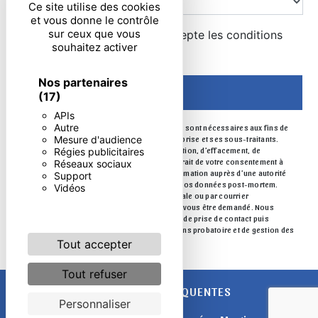
Ce site utilise des cookies
et vous donne le contrôle
sur ceux que vous
En cochant cette case, j'accepte les conditions
souhaitez activer
particulières ci-dessous **
Nos partenaires
ENVOYER
(17)
APIs
Autre
** Les données personnelles communiquées sont nécessaires aux fins de
Mesure d'audience
vous contacter. Elles sont destinées à l'entreprise et ses sous-traitants.
Régies publicitaires
Vous disposez de droits d’accès, de rectification, d’effacement, de
portabilité, de limitation, d’opposition, de retrait de votre consentement à
Réseaux sociaux
tout moment et du droit d’introduire une réclamation auprès d’une autorité
Support
de contrôle, ainsi que d’organiser le sort de vos données post-mortem.
Vidéos
Vous pouvez exercer ces droits par voie postale ou par courrier
électronique. Un justificatif d'identité pourra vous être demandé. Nous
conservons vos données pendant la période de prise de contact puis
pendant la durée de prescription légale aux fins probatoire et de gestion des
contentieux.
Tout accepter
Tout refuser
RECHERCHES FRÉQUENTES
Personnaliser