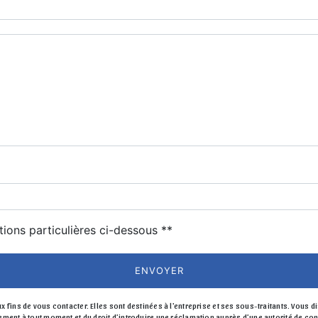
deau des cookies
tions particulières ci-dessous **
ENVOYER
s de vous contacter. Elles sont destinées à l'entreprise et ses sous-traitants. Vous dis
entement à tout moment et du droit d’introduire une réclamation auprès d’une autorité de c