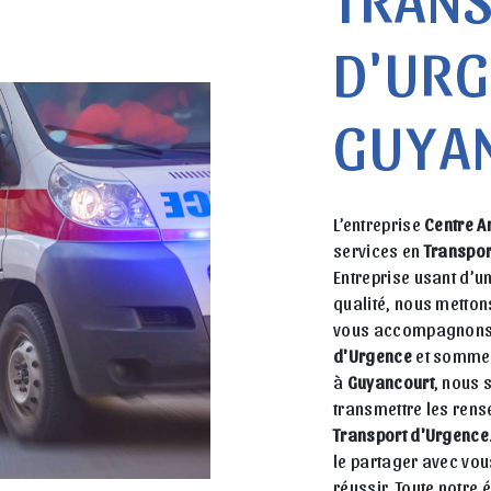
D'URG
GUYA
L’entreprise
Centre A
services en
Transpor
Entreprise usant d’u
qualité, nous metton
vous accompagnons a
d'Urgence
et sommes 
à
Guyancourt
, nous 
transmettre les rens
Transport d'Urgence
le partager avec vou
réussir. Toute notre é