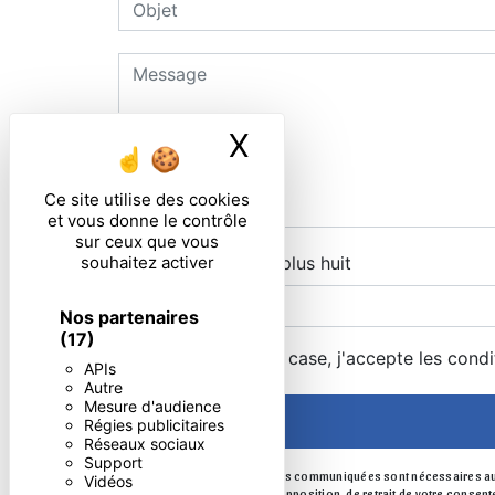
X
Masquer le ban
Ce site utilise des cookies
et vous donne le contrôle
sur ceux que vous
souhaitez activer
Combien font sept plus huit
Nos partenaires
(17)
En cochant cette case, j'accepte les condi
APIs
Autre
Mesure d'audience
Régies publicitaires
Réseaux sociaux
Support
** Les données personnelles communiquées sont nécessaires aux fin
Vidéos
portabilité, de limitation, d’opposition, de retrait de votre cons