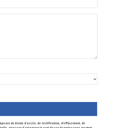
posez de droits d’accès, de rectification, d’effacement, de
ontrôle, ainsi que d’organiser le sort de vos données post-mortem.